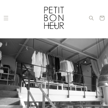
コンテ
ンツに
進む
カ
ー
ト