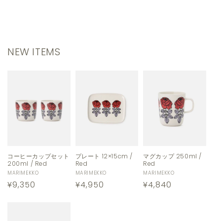
NEW ITEMS
コーヒーカップセット
プレート 12×15cm /
マグカップ 250ml /
200ml / Red
Red
Red
販
MARIMEKKO
販
MARIMEKKO
販
MARIMEKKO
通
¥9,350
通
¥4,950
通
¥4,840
売
売
売
元:
元:
元:
常
常
常
価
価
価
格
格
格