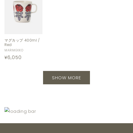
マグカップ 400ml /
Red
販
MARIMEKKO
通
¥6,050
売
元:
常
価
SHOW MORE
格