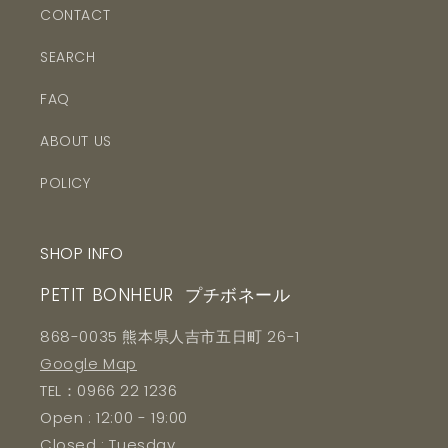
CONTACT
SEARCH
FAQ
ABOUT US
POLICY
SHOP INFO
PETIT BONHEUR プチボネール
868-0035 熊本県人吉市五日町 26-1
Google Map
TEL：0966 22 1236
Open : 12:00 - 19:00
Closed : Tuesday