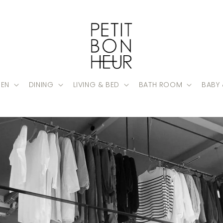
HEN
DINING
LIVING & BED
BATH ROOM
BABY 