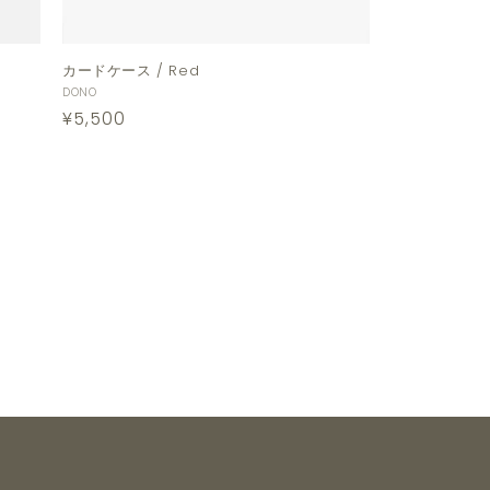
カードケース / Red
販
DONO
通
¥5,500
売
元:
常
価
格