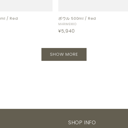
l / Red
ボウル 500ml / Red
販
MARIMEKKO
通
¥5,940
売
元:
常
価
格
SHOW MORE
SHOP INFO