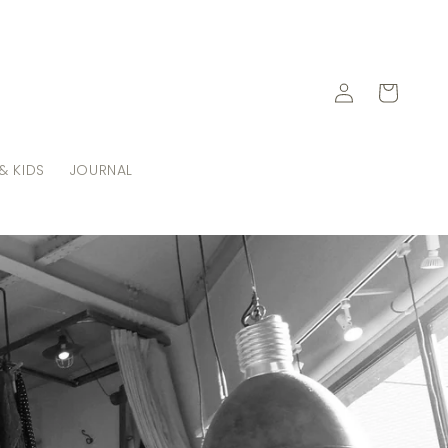
ロ
カ
グ
ー
イ
ト
ン
& KIDS
JOURNAL