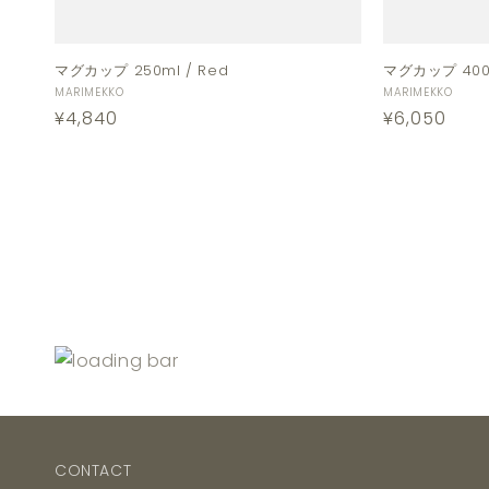
マグカップ 250ml / Red
マグカップ 400m
販
販
MARIMEKKO
MARIMEKKO
通
¥4,840
通
¥6,050
売
売
元:
元:
常
常
価
価
格
格
CONTACT