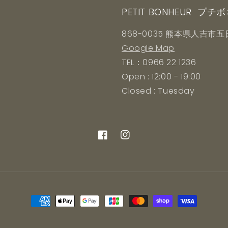
PETIT BONHEUR プチ
868-0035 熊本県人吉市五日
Google Map
TEL：0966 22 1236
Open : 12:00 - 19:00
Closed : Tuesday
Facebook
Instagram
決
済