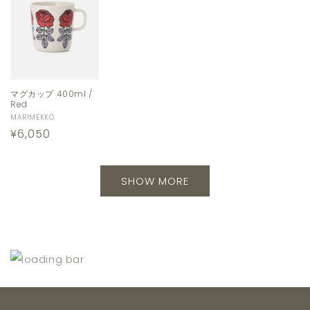
マグカップ 400ml /
Red
販
MARIMEKKO
通
¥6,050
売
元:
常
価
SHOW MORE
格