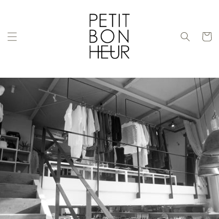
コンテ
ンツに
進む
カ
ー
ト