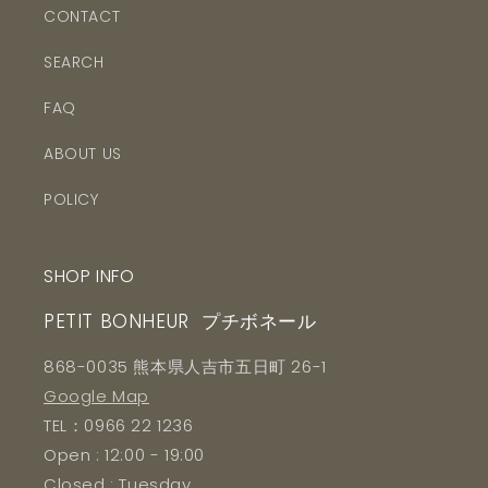
CONTACT
SEARCH
FAQ
ABOUT US
POLICY
SHOP INFO
PETIT BONHEUR プチボネール
868-0035 熊本県人吉市五日町 26-1
Google Map
TEL：0966 22 1236
Open : 12:00 - 19:00
Closed : Tuesday