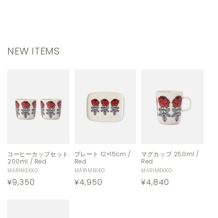
NEW ITEMS
コーヒーカップセット
プレート 12×15cm /
マグカップ 250ml /
200ml / Red
Red
Red
販
MARIMEKKO
販
MARIMEKKO
販
MARIMEKKO
通
¥9,350
通
¥4,950
通
¥4,840
売
売
売
元:
元:
元:
常
常
常
価
価
価
格
格
格