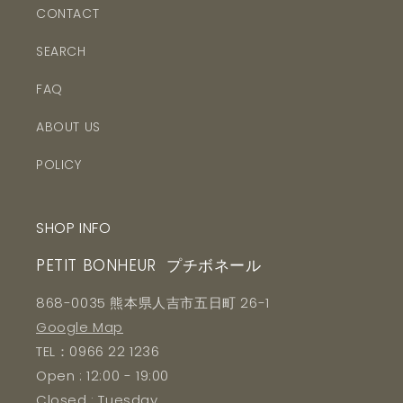
CONTACT
SEARCH
FAQ
ABOUT US
POLICY
SHOP INFO
PETIT BONHEUR プチボネール
868-0035 熊本県人吉市五日町 26-1
Google Map
TEL：0966 22 1236
Open : 12:00 - 19:00
Closed : Tuesday