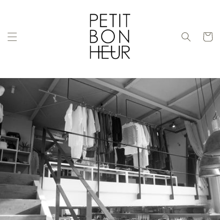
コンテ
ンツに
進む
カ
ー
ト