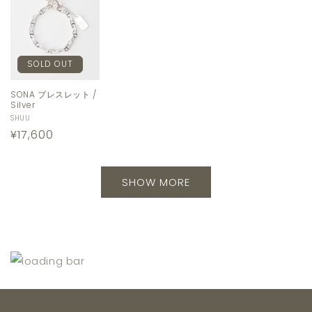
SOLD OUT
SONA ブレスレット /
Silver
販
SHUU
通
¥17,600
売
元:
常
価
SHOW MORE
格