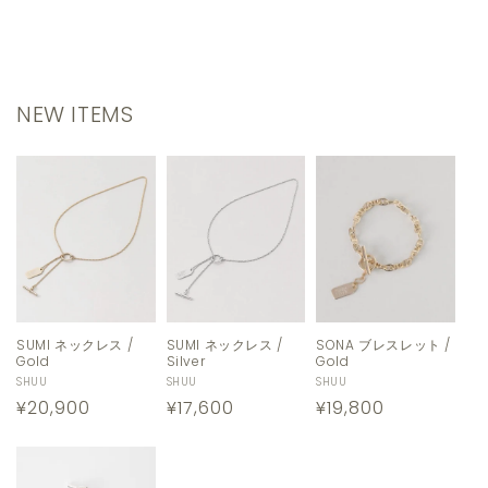
NEW ITEMS
SUMI ネックレス /
SUMI ネックレス /
SONA ブレスレット /
Silver
Gold
Gold
販
SHUU
販
SHUU
販
SHUU
通
¥17,600
通
¥20,900
通
¥19,800
売
売
売
元:
元:
元:
常
常
常
価
価
価
格
格
格