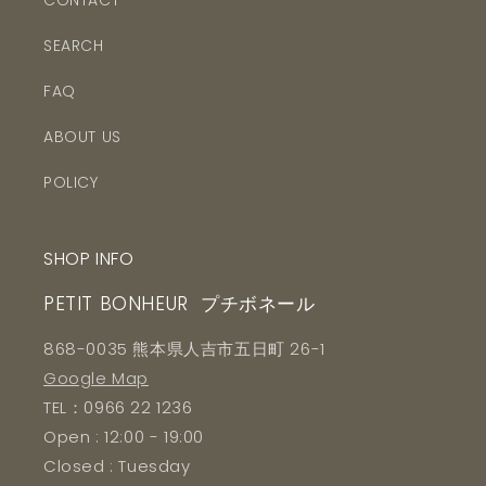
CONTACT
SEARCH
FAQ
ABOUT US
POLICY
SHOP INFO
PETIT BONHEUR プチボネール
868-0035 熊本県人吉市五日町 26-1
Google Map
TEL：0966 22 1236
Open : 12:00 - 19:00
Closed : Tuesday