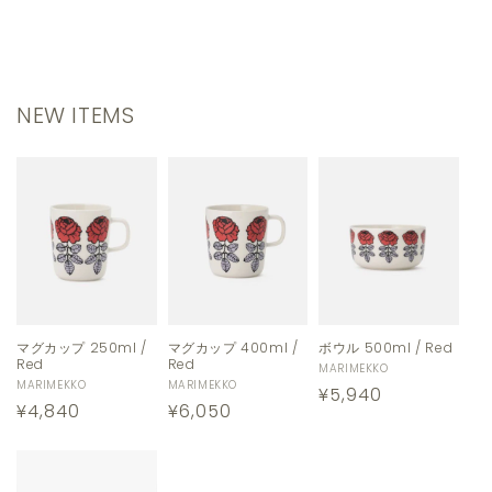
NEW ITEMS
マグカップ 250ml /
マグカップ 400ml /
ボウル 500ml / Red
Red
Red
販
MARIMEKKO
販
MARIMEKKO
販
MARIMEKKO
通
¥5,940
売
通
¥4,840
通
¥6,050
売
売
元:
常
元:
元:
常
常
価
価
価
格
格
格