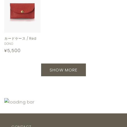
カードケース / Red
販
DONO
通
¥5,500
売
元:
常
価
SHOW MORE
格