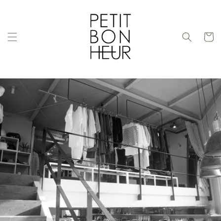
コンテ
ンツに
進む
カ
ー
ト