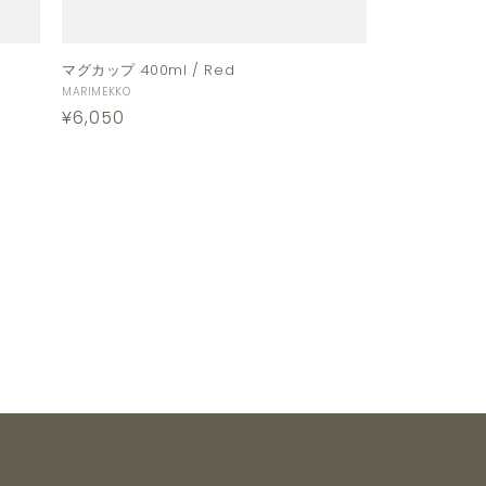
マグカップ 400ml / Red
販
MARIMEKKO
通
¥6,050
売
元:
常
価
格