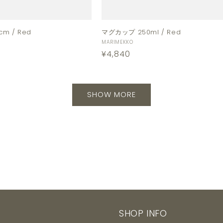
cm / Red
マグカップ 250ml / Red
販
MARIMEKKO
通
¥4,840
売
元:
常
価
格
SHOW MORE
SHOP INFO