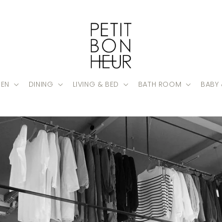
HEN
DINING
LIVING & BED
BATH ROOM
BABY 