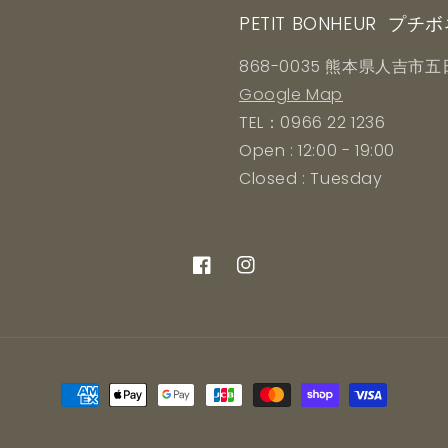
PETIT BONHEUR プチ
868-0035 熊本県人吉市五日
Google Map
TEL：0966 22 1236
Open : 12:00 - 19:00
Closed : Tuesday
Facebook
Instagram
決
済