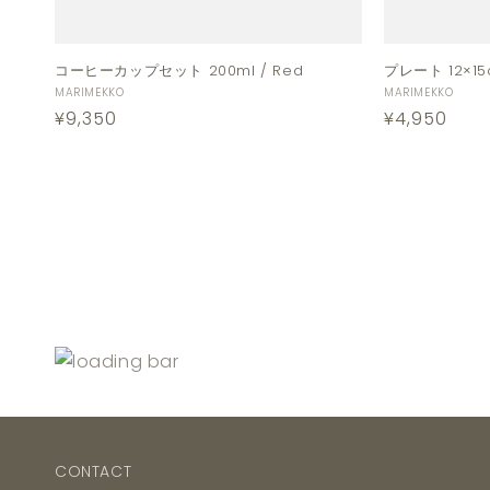
コーヒーカップセット 200ml / Red
プレート 12×15
販
販
MARIMEKKO
MARIMEKKO
通
¥9,350
通
¥4,950
売
売
元:
元:
常
常
価
価
格
格
CONTACT