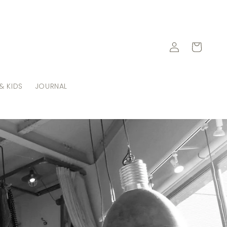
ロ
カ
グ
ー
イ
ト
ン
& KIDS
JOURNAL