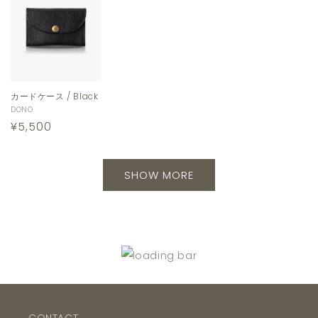
カードケース / Black
販
DONO
通
¥5,500
売
元:
常
価
SHOW MORE
格