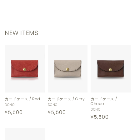
NEW ITEMS
カードケース / Red
カードケース / Gray
カードケース /
Choco
販
DONO
販
DONO
販
DONO
通
¥5,500
通
¥5,500
売
売
通
¥5,500
売
元:
元:
常
常
元:
常
価
価
価
格
格
格