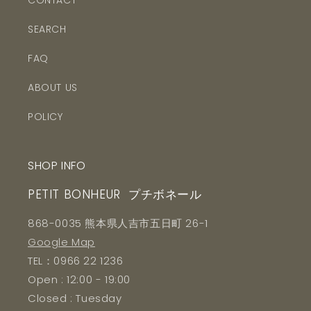
CONTACT
SEARCH
FAQ
ABOUT US
POLICY
SHOP INFO
PETIT BONHEUR プチボネール
868-0035 熊本県人吉市五日町 26-1
Google Map
TEL：0966 22 1236
Open : 12:00 - 19:00
Closed : Tuesday