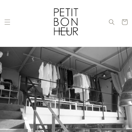
コンテ
ンツに
進む
カ
ー
ト