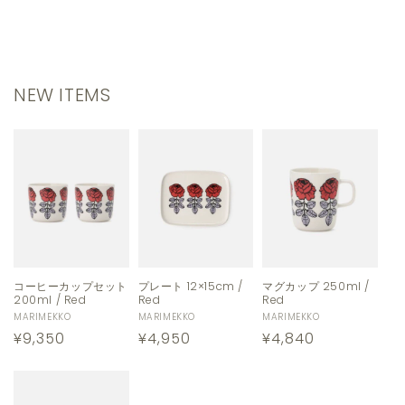
NEW ITEMS
コーヒーカップセット
プレート 12×15cm /
マグカップ 250ml /
200ml / Red
Red
Red
販
MARIMEKKO
販
MARIMEKKO
販
MARIMEKKO
通
¥9,350
通
¥4,950
通
¥4,840
売
売
売
元:
元:
元:
常
常
常
価
価
価
格
格
格