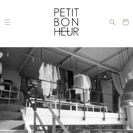
コンテ
ンツに
進む
カ
ー
ト