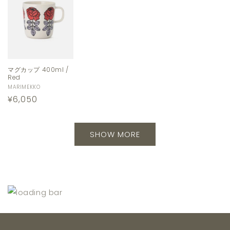
マグカップ 400ml /
Red
販
MARIMEKKO
通
¥6,050
売
元:
常
価
SHOW MORE
格