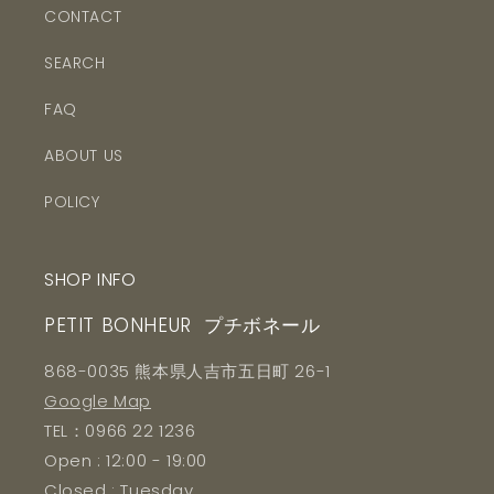
CONTACT
SEARCH
FAQ
ABOUT US
POLICY
SHOP INFO
PETIT BONHEUR プチボネール
868-0035 熊本県人吉市五日町 26-1
Google Map
TEL：0966 22 1236
Open : 12:00 - 19:00
Closed : Tuesday