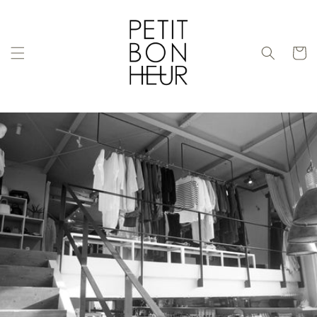
コンテ
ンツに
進む
カ
ー
ト