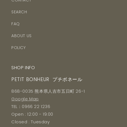
CONTACT
SEARCH
FAQ
ABOUT US
POLICY
SHOP INFO
PETIT BONHEUR プチボネール
868-0035 熊本県人吉市五日町 26-1
Google Map
TEL：0966 22 1236
Open : 12:00 - 19:00
Closed : Tuesday