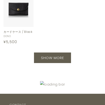
カードケース / Black
販
DONO
通
¥5,500
売
元:
常
価
SHOW MORE
格