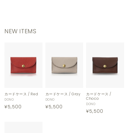
NEW ITEMS
カードケース / Red
カードケース / Gray
カードケース /
Choco
販
DONO
販
DONO
販
DONO
通
¥5,500
通
¥5,500
売
売
通
¥5,500
売
元:
元:
常
常
元:
常
価
価
価
格
格
格